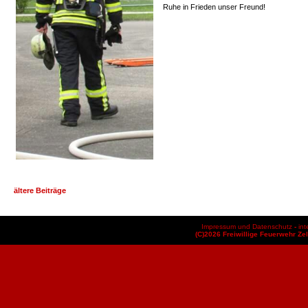
Ruhe in Frieden unser Freund!
ältere Beiträge
Impressum und Datenschutz
-
int
(C)2026 Freiwillige Feuerwehr Zel