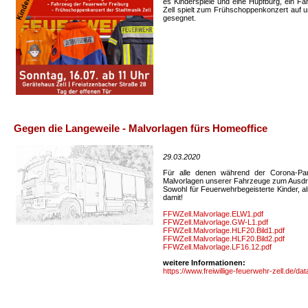
es Kinderspiele und eine Hüpfburg, ein Fa
Zell spielt zum Frühschoppenkonzert auf u
gesegnet.
Gegen die Langeweile - Malvorlagen fürs Homeoffice
29.03.2020
Für alle denen während der Corona-Pan
Malvorlagen unserer Fahrzeuge zum Ausd
Sowohl für Feuerwehrbegeisterte Kinder, a
damit!
FFWZell.Malvorlage.ELW1.pdf
FFWZell.Malvorlage.GW-L1.pdf
FFWZell.Malvorlage.HLF20.Bild1.pdf
FFWZell.Malvorlage.HLF20.Bild2.pdf
FFWZell.Malvorlage.LF16.12.pdf
weitere Informationen:
https://www.freiwillige-feuerwehr-zell.de/d