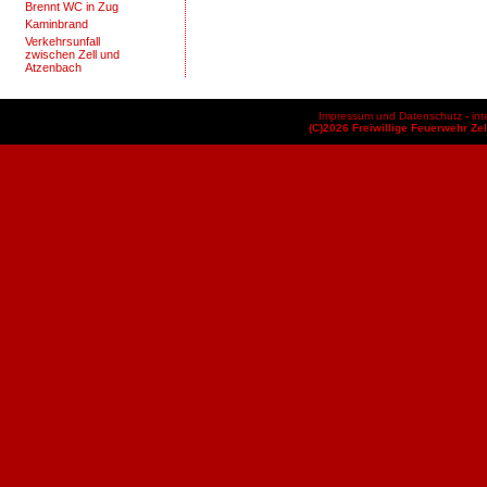
Brennt WC in Zug
Kaminbrand
Verkehrsunfall
zwischen Zell und
Atzenbach
Impressum und Datenschutz
-
int
(C)2026 Freiwillige Feuerwehr Zel