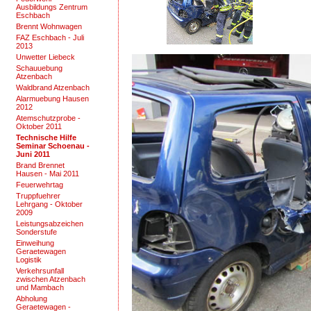
Ausbildungs Zentrum
Eschbach
Brennt Wohnwagen
FAZ Eschbach - Juli
2013
Unwetter Liebeck
Schauuebung
Atzenbach
Waldbrand Atzenbach
Alarmuebung Hausen
2012
Atemschutzprobe -
Oktober 2011
Technische Hilfe
Seminar Schoenau -
Juni 2011
Brand Brennet
Hausen - Mai 2011
Feuerwehrtag
Truppfuehrer
Lehrgang - Oktober
2009
Leistungsabzeichen
Sonderstufe
Einweihung
Geraetewagen
Logistik
Verkehrsunfall
zwischen Atzenbach
und Mambach
Abholung
Geraetewagen -