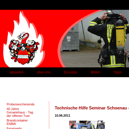
aktuelles
über uns
Einsätze
Bilder
Tipps
Probenwochenende
Technische Hilfe Seminar Schoenau -
40 Jahre
Geraetehaus - Tag
10.06.2011
der offenen Tuer
Brandcontainer
ENBW
Feuerwehr