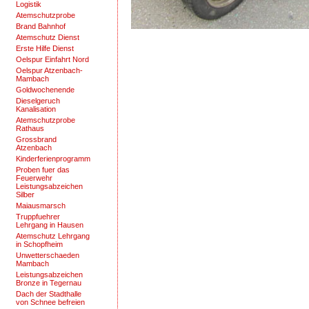
Logistik
Atemschutzprobe
Brand Bahnhof
Atemschutz Dienst
Erste Hilfe Dienst
Oelspur Einfahrt Nord
Oelspur Atzenbach-
Mambach
Goldwochenende
Dieselgeruch
Kanalisation
Atemschutzprobe
Rathaus
Grossbrand
Atzenbach
Kinderferienprogramm
Proben fuer das
Feuerwehr
Leistungsabzeichen
Silber
Maiausmarsch
Truppfuehrer
Lehrgang in Hausen
Atemschutz Lehrgang
in Schopfheim
Unwetterschaeden
Mambach
Leistungsabzeichen
Bronze in Tegernau
Dach der Stadthalle
von Schnee befreien