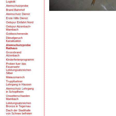
Logistik
Atemschutzprobe
Brand Bahnhof
Atemschutz Dienst
Erste Hilfe Dienst
Oelspur Einfahrt Nord
Oelspur Atzenbach-
Mambach
Goldwochenende
Dieselgeruch
Kanalisation
Atemschutzprobe
Rathaus
Grossbrand
Atzenbach
Kinderferienprogramm
Proben fuer das
Feuerwehr
Leistungsabzeichen
Silber
Maiausmarsch
Truppfuehrer
Lehrgang in Hausen
Atemschutz Lehrgang
in Schopfheim
Unwetterschaeden
Mambach
Leistungsabzeichen
Bronze in Tegernau
Dach der Stadthalle
von Schnee befreien