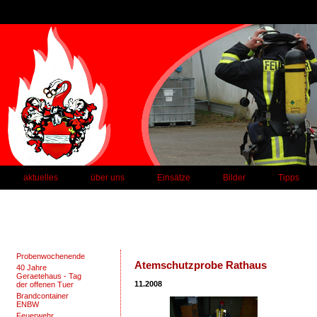
aktuelles
über uns
Einsätze
Bilder
Tipps
Probenwochenende
Atemschutzprobe Rathaus
40 Jahre
Geraetehaus - Tag
11.2008
der offenen Tuer
Brandcontainer
ENBW
Feuerwehr