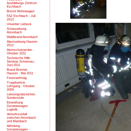
Ausbildungs Zentrum
Eschbach
Brennt Wohnwagen
FAZ Eschbach - Juli
2013
Unwetter Liebeck
Schauuebung
Atzenbach
Waldbrand Atzenbach
Alarmuebung Hausen
2012
Atemschutzprobe -
Oktober 2011
Technische Hilfe
Seminar Schoenau -
Juni 2011
Brand Brennet
Hausen - Mai 2011
Feuerwehrtag
Truppfuehrer
Lehrgang - Oktober
2009
Leistungsabzeichen
Sonderstufe
Einweihung
Geraetewagen
Logistik
Verkehrsunfall
zwischen Atzenbach
und Mambach
Abholung
Geraetewagen -