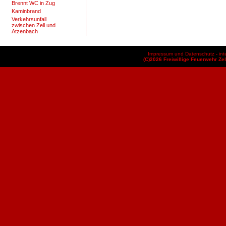
Brennt WC in Zug
Kaminbrand
Verkehrsunfall
zwischen Zell und
Atzenbach
Impressum und Datenschutz
-
int
(C)2026 Freiwillige Feuerwehr Zel